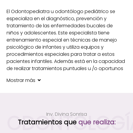
El Odontopediatra u odontólogo pediátrico se
especializa en el diagnóstico, prevención y
tratamiento de las enfermedades bucales de
niños y adolescentes. Este especialista tiene
entrenamiento especial en técnicas de manejo
psicológico de infantes y utiliza equipos y
procedimientos especiales para tratar a estos
pacientes infantiles. Además está en la capacidad
de realizar tratamientos puntuales u /o oportunos
con lo relacionado a las mal posiciones dentarias
Mostrar más
en niños desde el momento en que aparecen las
mismas.
La consulta con el Odontopediatra, deberían
iniciar a partir de los 6 meses de edad, no es
ODONTOLOGÍ
Inv. Divina Sonrisa
necesario esperar que el niño tenga dientes.
Tratamientos que
que realiza: