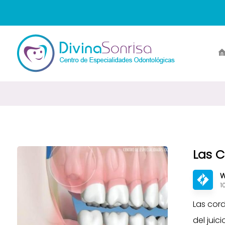
Las C
W
1
Las cor
del juic