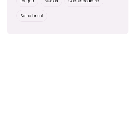
Lengua
Muelas
Odontopediatría
Salud bucal