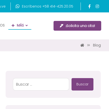
.ve
Escríbenos +58 414-425.20.05
NOS
MÁS
¡Solicita una cita!
Blog
Buscar