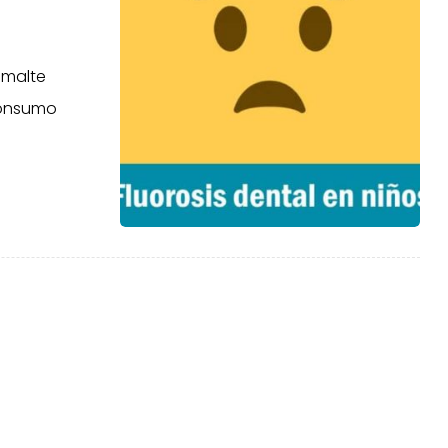
smalte
consumo