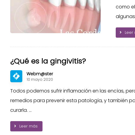
como el 
algunas m
Leer
¿Qué es la gingivitis?
Webm@ster
10 mayo 2020
Todos podemos sufrir inflamación en las encías, pero
remedios para prevenir esta patología, y también p
curarla. ...
Leer más