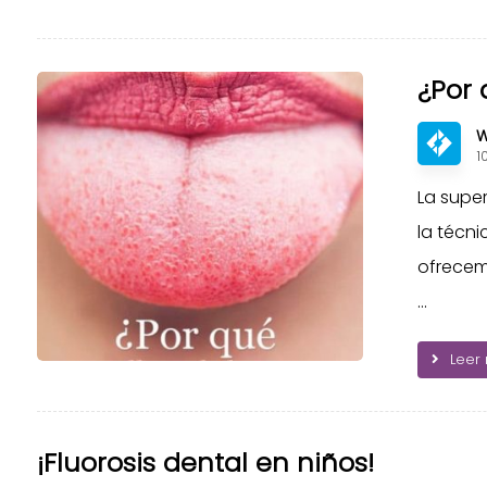
¿Por 
W
1
La super
la técni
ofrecem
...
Leer
¡Fluorosis dental en niños!